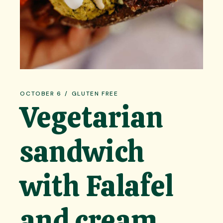
OCTOBER 6
GLUTEN FREE
Vegetarian
sandwich
with Falafel
and cream