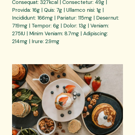
Consequat: 327kcal | Consectetur: 49g |
Provida: 16g | Quis: 7g | Ullamco nisi: 1g |
Incididunt: 166mg | Pariatur: 115mg | Desernut:
719mg | Tempor: 6g | Dolor: 13g | Veniam:
275IU | Minim Veniam: 8.7mg | Adipiscing:
214mg | Irure: 2.9mg