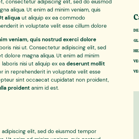
t, consectetur adipiscing elit, sed do eiusmod
gna aliqua. Ut enim ad minim veniam, quis
C
Ut aliqua
ut aliquip ex ea commodo
enderit in voluptate velit esse cillum dolore
DE
im veniam, quis nostrud exerci dolore
GL
oris nisi ut. Consectetur adipiscing elit, sed
HE
et dolore magna aliqua. Ut enim ad minim
VE
laboris nisi ut aliquip ex ea
deserunt mollit
 in reprehenderit in voluptate velit esse
VE
xcepteur sint occaecat cupidatat non proident,
lla proident
anim id est.
 adipiscing elit, sed do eiusmod tempor