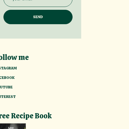
ollow me
STAGRAM
CEBOOK
UTUBE
NTEREST
ree Recipe Book