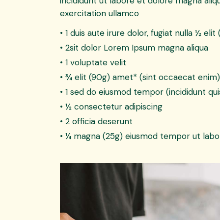
incididunt ut labore et dolore magna aliq
exercitation ullamco
• 1 duis aute irure dolor, fugiat nulla ½ elit 
• 2sit dolor Lorem Ipsum magna aliqua
• 1 voluptate velit
• ¾ elit (90g) amet* (sint occaecat enim)
• 1 sed do eiusmod tempor (incididunt qui
• ½ consectetur adipiscing
• 2 officia deserunt
• ¼ magna (25g) eiusmod tempor ut labo