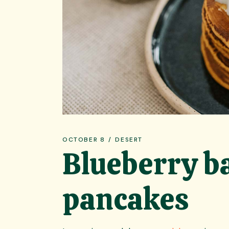
OCTOBER 8
DESERT
Blueberry b
pancakes