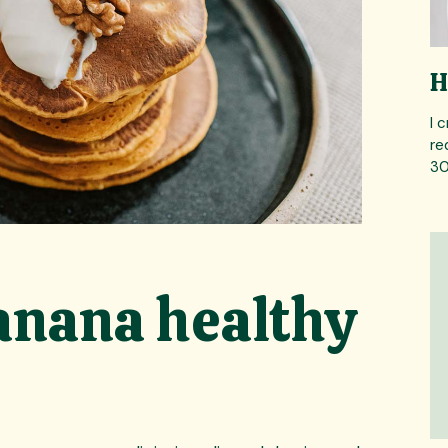
H
I 
re
30
anana healthy