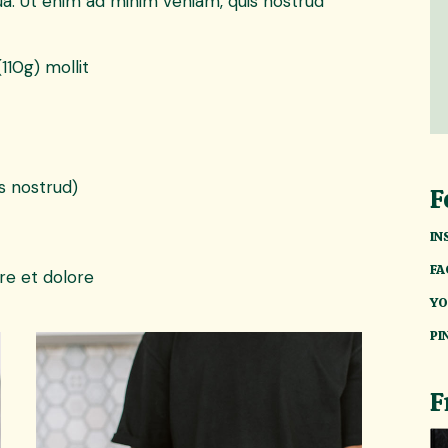
ua. Ut enim ad minim veniam, quis nostrud
(110g) mollit
s nostrud)
F
IN
FA
re et dolore
YO
PI
F