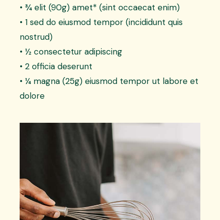
• ¾ elit (90g) amet* (sint occaecat enim)
• 1 sed do eiusmod tempor (incididunt quis
nostrud)
• ½ consectetur adipiscing
• 2 officia deserunt
• ¼ magna (25g) eiusmod tempor ut labore et
dolore